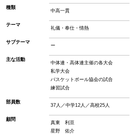
種類
中高一貫
テーマ
礼儀・奉仕・情熱
サブテーマ
ー
主な活動
中体連・高体連主催の各大会
私学大会
バスケットボール協会の試合
練習試合
部員数
37人／中学12人／高校25人
顧問
真東 利亘
星野 佑介