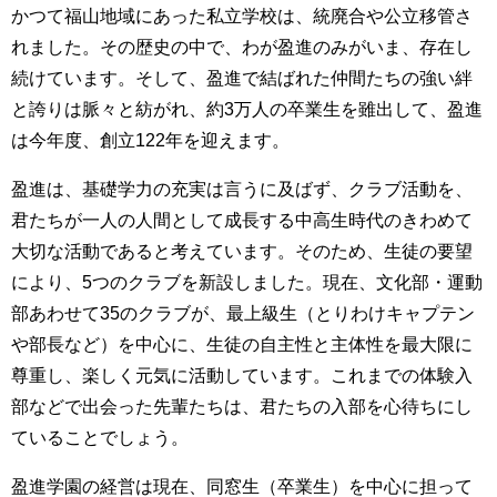
かつて福山地域にあった私立学校は、統廃合や公立移管さ
れました。その歴史の中で、わが盈進のみがいま、存在し
続けています。そして、盈進で結ばれた仲間たちの強い絆
と誇りは脈々と紡がれ、約3万人の卒業生を雖出して、盈進
は今年度、創立122年を迎えます。
盈進は、基礎学力の充実は言うに及ばず、クラブ活動を、
君たちが一人の人間として成長する中高生時代のきわめて
大切な活動であると考えています。そのため、生徒の要望
により、5つのクラブを新設しました。現在、文化部・運動
部あわせて35のクラブが、最上級生（とりわけキャプテン
や部長など）を中心に、生徒の自主性と主体性を最大限に
尊重し、楽しく元気に活動しています。これまでの体験入
部などで出会った先輩たちは、君たちの入部を心待ちにし
ていることでしょう。
盈進学園の経営は現在、同窓生（卒業生）を中心に担って