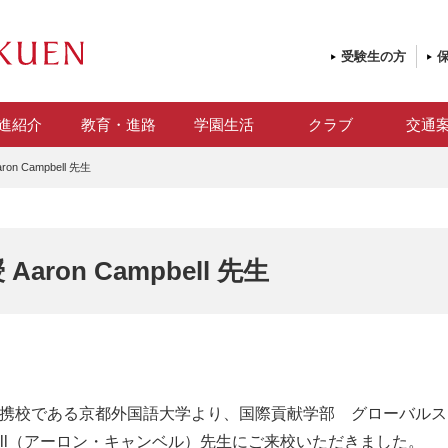
受験生の方
進紹介
教育・進路
学園生活
クラブ
交通
n Campbell 先生
ron Campbell 先生
育提携校である京都外国語大学より、国際貢献学部 グローバル
mpbell（アーロン・キャンベル）先生にご来校いただきました。